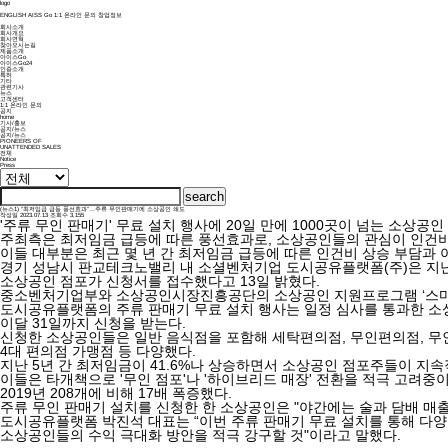
logo
ENGLISH
AISS Go
1:1 온라인 문의
창업정보
회사소개
회사개요
회사연혁
찾아오시는길
제품소개
아이스Go
아이스Go24
인증소개
특허
기타
관련기사
뉴스
고객센터
1:1 온라인 문의
공지
home
기사/홍보
공지/뉴스
공지/뉴스
PIONEERS OF
UNATTENDED SALES
전체
Notice
Press
search
(뉴스1) “최저임금 급등 풍선효과”…주류 무인판매기에 소상공인 쇄도
작성일
2023.07.13
조회수
3,155
'주류 무인 판매기' 무료 설치 행사에 20일 만에 1000곳이 넘는 소상공인
주최측은 최저임금 급등에 따른 풍선효과로, 소상공인들의 관심이 인건비가
이들 대부분은 최근 몇 년 간 최저임금 급등에 따른 인건비 상승 부담과 
경기 성남시 판교테크노밸리 내 소셜벤처기업 도시공유플랫폼(주)은 지난달 
소상공인 점포가 신청서를 접수했다고 13일 밝혔다.
중소벤처기업부와 소상공인시장진흥공단의 소상공인 지원프로그램 ‘스마트상점
도시공유플랫폼의 주류 판매기 무료 설치 행사는 일정 심사를 통과한 소상
이달 31일까지 신청을 받는다.
신청한 소상공인들은 일반 음식점을 포함해 세탁편의점, 무인편의점, 무인
4대 편의점 가맹점 등 다양했다.
지난 5년 간 최저임금이 41.6%나 상승하면서 소상공인 점포주들이 지속
이들은 타개책으로 '무인 점포'나 '하이브리드 매장' 전환을 적극 고려중이다.
2019년 208개에 비해 17배 폭증했다.
주류 무인 판매기 설치를 신청한 한 소상공인은 "야간에는 술과 담배 매출
도시공유플랫폼 박진석 대표는 “이번 주류 판매기 무료 설치를 통해 다양
소상공인들의
수익 극대화 방안을 적극 강구할 것"이라고 말했다.