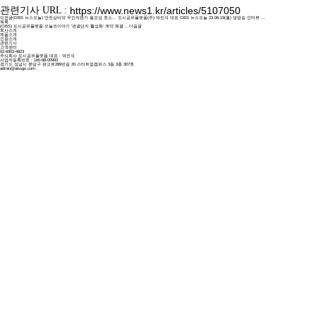
관련기사 URL :
https://www.news1.kr/articles/5107050
이전글
(OBS 뉴스오늘) 안전상비약 무인자판기 필요성 호소... 도시공유플랫폼(주) 박진석 대표 OBS 뉴스오늘 23.06.19(월) 생방송 인터뷰 ...
목록
(OBS) 도시공유플랫폼·오늘의이야기 '관광단지 활성화' 계약 체결 ...
다음글
회사소개
제품소개
인증소개
관련기사
고객센터
02-6953-4823
주식회사 도시공유플랫폼 대표 : 박진석
사업자등록번호 : 160-88-00993
경기도 성남시 분당구 판교로289번길 20 스타트업캠퍼스 3동 3층 307호
admin@aissgo.com