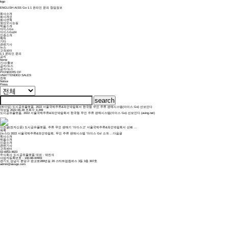
logo
ENGLISH
AISS Go
1:1 온라인 문의
창업정보
회사소개
회사개요
회사연혁
찾아오시는길
제품소개
아이스Go
아이스Go24
인증소개
특허
기타
관련기사
뉴스
고객센터
1:1 온라인 문의
공지
home
기사/홍보
공지/뉴스
공지/뉴스
PIONEERS OF
UNATTENDED SALES
전체
Notice
Press
search
(에이빙) 도시공유플랫폼, 2022 서울국제주류&와인박람회서 한국형 무인 주류 판매시스템(아이스 Go) 선보인다
작성일
2022.06.28
조회수
3,269
도시공유플랫폼, 2022 서울국제주류&와인박람회서 한국형 무인 주류 판매시스템(아이스 Go) 선보인다 (aving.net)
이전글
(전자신문) 도시공유플랫폼, 주류 무인 판매기 '아이스고' 서울국제주류&와인박람회서 선봬 ...
목록
(뉴스1) 2022 서울국제주류&와인박람회, 무인 주류 판매시스템 '아이스 Go' 소개 ...
다음글
회사소개
제품소개
인증소개
관련기사
고객센터
02-6953-4823
주식회사 도시공유플랫폼 대표 : 박진석
사업자등록번호 : 160-88-00993
경기도 성남시 분당구 판교로289번길 20 스타트업캠퍼스 3동 3층 307호
admin@aissgo.com