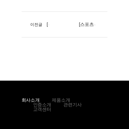
[한국면세점뉴스] 한국의 아마존Go '아이스Go' 첫선
이전글
[스포츠서울] 도시공유플랫폼, 국내 첫 AI기반 무인매대 선보인다. ...
회사소개
제품소개
인증소개
관련기사
고객센터