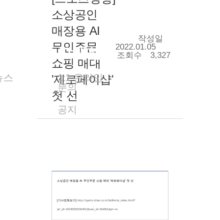
소상공인
매장용 AI
작성일
무인주문
2022.01.05
관련기사
고객센터
조회수
3,327
쇼핑 매대
뉴스
1:1 온라인
'제로페이샵'
문의
첫 선
공지
소상공인 매장용 AI 무인주문 쇼핑 매대 '제로페이샵' 첫 선
[기사전체보기]
http://sports.khan.co.kr/bizlife/sk_index.html?
art_id=201905301504013&sec_id=564001&pt=nv