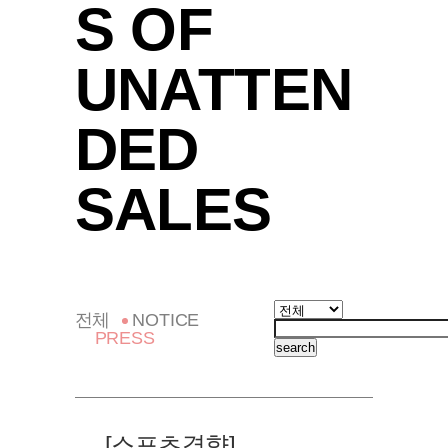
S OF
UNATTEN
DED
SALES
전체
NOTICE
PRESS
search
[스포츠경향]