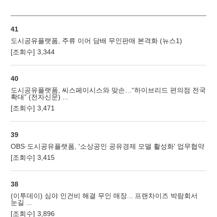
41
도시공유플랫폼, 주류 이어 담배 무인판매 본격화 (뉴스1)
[조회수]
3,344
40
도시공유플랫폼, 씨스페이시스와 맞손…“하이브리드 편의점 전국
확대” (전자신문) ...
[조회수]
3,471
39
OBS·도시공유플랫폼, '소상공인 공유경제 모델 활성화' 업무협약
[조회수]
3,415
38
(이투데이) 심야 인건비 해결 무인 매장... 프랜차이즈 박람회서
눈길 ...
[조회수]
3,896