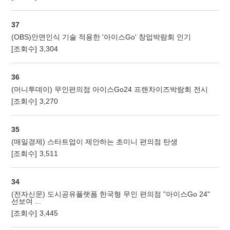
37
(OBS)안면인식 기술 적용한 '아이스Go' 창업박람회 인기
[조회수]
3,304
36
(머니투데이) 무인편의점 아이스Go24 프랜차이즈박람회 전시
[조회수]
3,270
35
(매일경제) 스타트업이 제안하는 초미니 편의점 탄생
[조회수]
3,511
34
(전자신문) 도시공유플랫폼 한국형 무인 편의점 "아이스Go 24"
선보여 ...
[조회수]
3,445